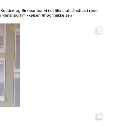
nudsø og Birkesø bor vi i et lille statslånshus i røde
 @mariakirkmikkelsen #høghmikkelsen