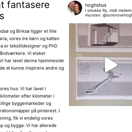
at fantasere
hoghshus
I smukke Ry, midt mellem K
s
mursten. @sorenovehogh
sø og Birksø ligger et lille
ria, vores tre børn og katten
a er tekstildesigner og PhD
håndværkere. Vi elsker
 Vi har lavet denne hjemmeside
åde at kunne inspirere andre og
ores hus. Vi har lavet i
kilometer efter kilometer i
skillige byggemarkeder og
irationsmapper på pinterest. I
ning, fik vi endelig vores
op og bygge. Vi har allerede