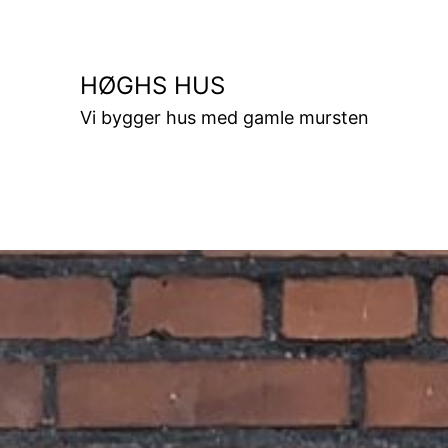
Fortsæt
til
HØGHS HUS
indhold
Vi bygger hus med gamle mursten