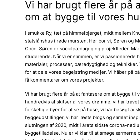
Vi har brugt flere år på 
om at bygge til vores hu
I smukke Ry, tæt på himmelbjerget, midt mellem Knud
statslånshus i røde mursten. Her bor vi, Søren og Ma
Coco. Søren er socialpædagog og projektleder. Mari
studerende. Når vi er sammen, er vi passionerede 
materialer, processer, bæredygtighed og teknikker.
for at dele vores begejstring med jer. Vi håber på b
få kommentarer om vores projekter.
Vi har brugt flere år på at fantasere om at bygge til v
hundredvis af skitser af vores drømme, vi har travet 
forskellige byer for at se på huse, vi har besøgt ad
byggeudstillinger, vi har læsts blogs og samlet insp
slutningen af 2020, midt i årets sidste corona-nedluk
byggetilladelse. Nu er vi klar til at smøge ærmerne 