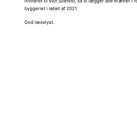
inviteret til stor julefest, så vi lægger alle kræfter i
byggeriet i løbet af 2021.
God læselyst.